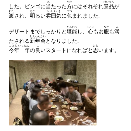
あ
かた
けいひん
した。ビンゴに
当
たった
方
にはそれぞれ
景品
が
わた
あか
ふんいき
つつ
渡
され、
明
るい
雰囲気
に
包
まれました。
たんのう
こころ
なか
み
デザートまでしっかりと
堪能
し、
心
もお
腹
も
満
しんねんかい
たされる
新年会
となりました。
ことしいちねん
よ
おも
今年一年
の
良
いスタートになればと
思
います。