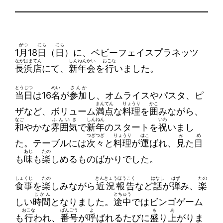
がつ
にち
にち
1
月
18
日
（
日
）に、ベビーフェイスプラネッツ
ながはまてん
しんねんかい
おこな
長浜店
にて、
新年会
を
行
いました。
とうじつ
めい
さんか
当日
は16
名
が
参加
し、オムライスやパスタ、ピ
まんてん
りょうり
かこ
ザなど、ボリューム
満点
な
料理
を
囲
みながら、
なご
ふんいき
しんねん
いわ
和
やかな
雰囲気
で
新年
のスタートを
祝
いまし
つぎつぎ
りょうり
はこ
み
め
た。テーブルには
次々
と
料理
が
運
ばれ、
見
た
目
あじ
たの
も
味
も
楽
しめるものばかりでした。
しょくじ
たの
きんきょうほうこく
はなし
はず
たの
食事
を
楽
しみながら
近況報告
など
話
が
弾
み、
楽
じかん
とちゅう
しい
時間
となりました。
途中
ではビンゴゲーム
おこな
ばんごう
よ
も
あ
も
行
われ、
番号
が
呼
ばれるたびに
盛
り
上
がりま