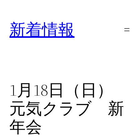
内
容
新着情報
を
ス
キ
ッ
プ
1月18日（日）
元気クラブ 新
年会